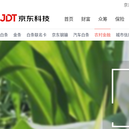
京
首页
财富
众筹
保险
白条
金条
白条联名卡
京东钢镚
汽车白条
农村金融
城市信